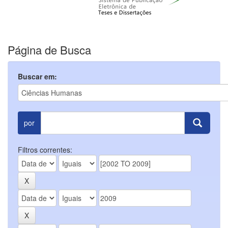
Página de Busca
Buscar em:
por
Filtros correntes: