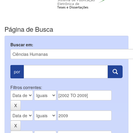
Página de Busca
Buscar em:
por
Filtros correntes: