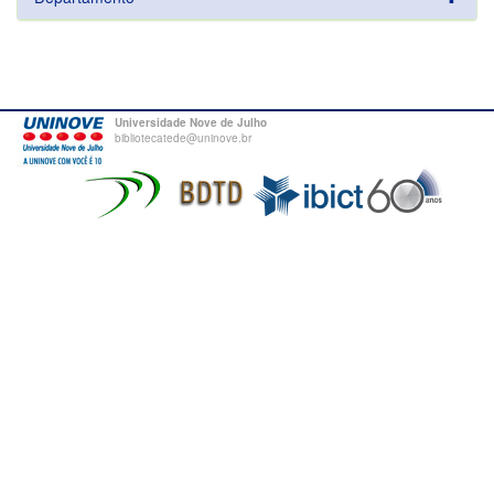
Universidade Nove de Julho
bibliotecatede@uninove.br