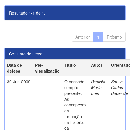
Resultado 1-1 de 1.
Anterior
1
Próximo
Conjunto de itens:
Data de
Pré-
Título
Autor
Orientad
defesa
visualização
30-Jun-2009
O passado
Paulista,
Souza,
sempre
Maria
Carlos
presente:
Inês
Bauer de
As
concepções
de
formação
na história
da