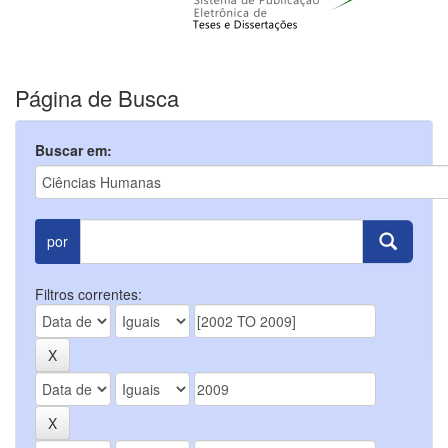
Página de Busca
Buscar em:
por
Filtros correntes: