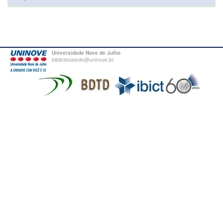
Universidade Nove de Julho
bibliotecatede@uninove.br