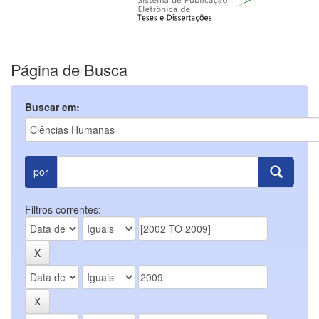
Página de Busca
Buscar em:
por
Filtros correntes: