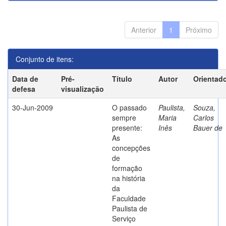
Anterior
1
Próximo
Conjunto de itens:
Data de
Pré-
Título
Autor
Orientad
defesa
visualização
30-Jun-2009
O passado
Paulista,
Souza,
sempre
Maria
Carlos
presente:
Inês
Bauer de
As
concepções
de
formação
na história
da
Faculdade
Paulista de
Serviço