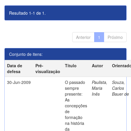
Resultado 1-1 de 1.
Anterior
1
Próximo
Conjunto de itens:
Data de
Pré-
Título
Autor
Orientad
defesa
visualização
30-Jun-2009
O passado
Paulista,
Souza,
sempre
Maria
Carlos
presente:
Inês
Bauer de
As
concepções
de
formação
na história
da