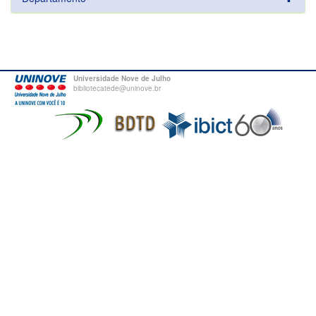
Universidade Nove de Julho
bibliotecatede@uninove.br