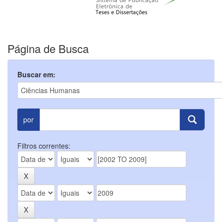
Página de Busca
Buscar em:
por
Filtros correntes: