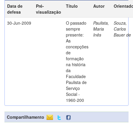
Data de
Pré-
Título
Autor
Orientad
defesa
visualização
30-Jun-2009
O passado
Paulista,
Souza,
sempre
Maria
Carlos
presente:
Inês
Bauer de
As
concepções
de
formação
na história
da
Faculdade
Paulista de
Serviço
Social -
1960-200
Compartilhamento