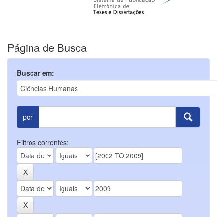
Página de Busca
Buscar em:
por
Filtros correntes: