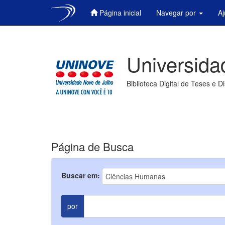
Página inicial
Navegar por
A
Skip
navigation
Universida
Biblioteca Digital de Teses e D
Página de Busca
Buscar em:
por