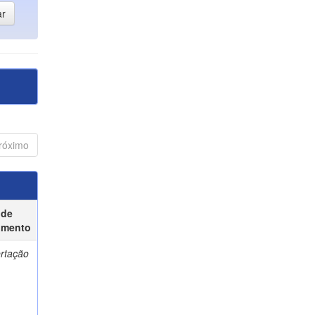
róximo
 de
umento
ertação