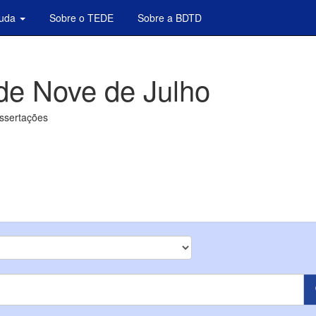
juda
Sobre o TEDE
Sobre a BDTD
de Nove de Julho
issertações