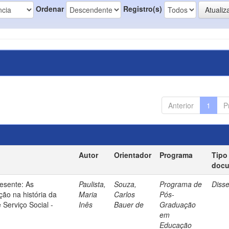
Ordenar
Registro(s)
Anterior
1
P
Autor
Orientador
Programa
Tipo
doc
esente: As
Paulista,
Souza,
Programa de
Diss
ão na história da
Maria
Carlos
Pós-
 Serviço Social -
Inês
Bauer de
Graduação
em
Educação