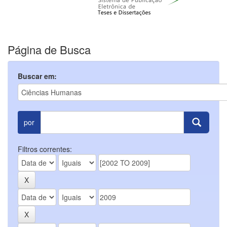
Página de Busca
Buscar em:
por
Filtros correntes: