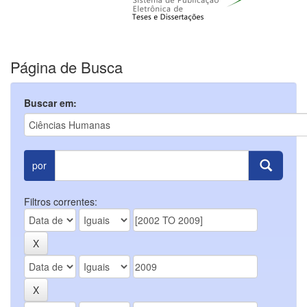
Página de Busca
Buscar em:
por
Filtros correntes: