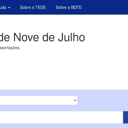
juda
Sobre o TEDE
Sobre a BDTD
de Nove de Julho
issertações