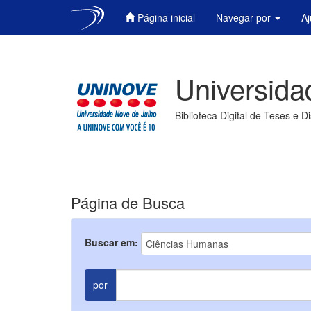
Página inicial
Navegar por
A
Skip
navigation
Universida
Biblioteca Digital de Teses e D
Página de Busca
Buscar em:
por