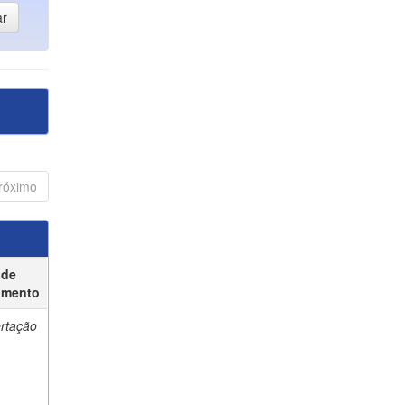
róximo
 de
umento
ertação