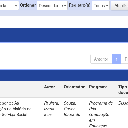
Ordenar
Registro(s)
Anterior
1
P
Autor
Orientador
Programa
Tipo
doc
esente: As
Paulista,
Souza,
Programa de
Diss
ão na história da
Maria
Carlos
Pós-
 Serviço Social -
Inês
Bauer de
Graduação
em
Educação