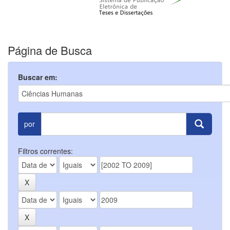
Página de Busca
Buscar em:
por
Filtros correntes: