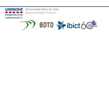
Universidade Nove de Julho
bibliotecatede@uninove.br