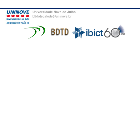
Universidade Nove de Julho
bibliotecatede@uninove.br