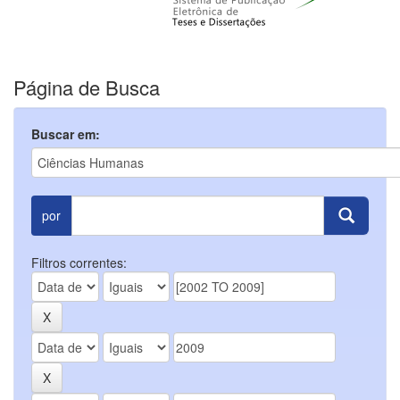
Página de Busca
Buscar em:
por
Filtros correntes: