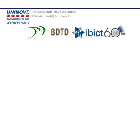
Universidade Nove de Julho
bibliotecatede@uninove.br