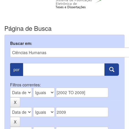
Página de Busca
Buscar em:
por
Filtros correntes: