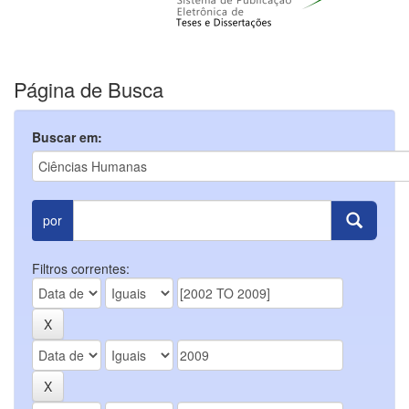
Página de Busca
Buscar em:
por
Filtros correntes: