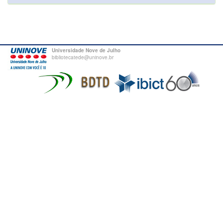
Universidade Nove de Julho
bibliotecatede@uninove.br