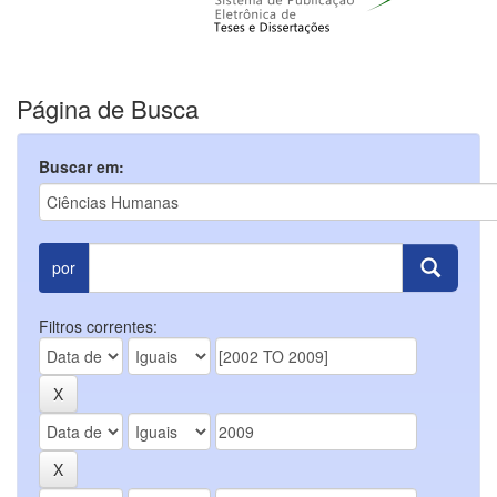
Página de Busca
Buscar em:
por
Filtros correntes: