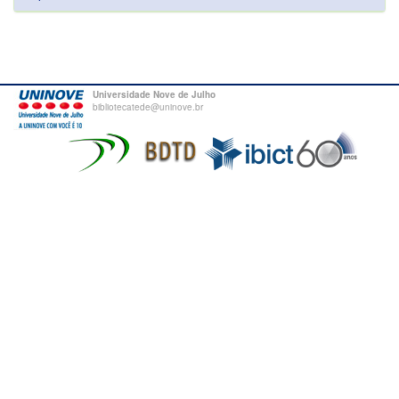
Universidade Nove de Julho
bibliotecatede@uninove.br