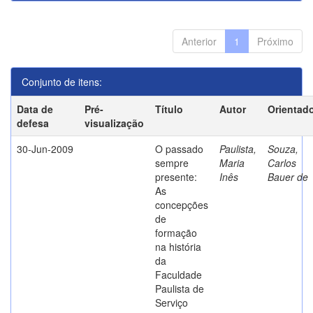
Anterior
1
Próximo
Conjunto de itens:
Data de
Pré-
Título
Autor
Orientad
defesa
visualização
30-Jun-2009
O passado
Paulista,
Souza,
sempre
Maria
Carlos
presente:
Inês
Bauer de
As
concepções
de
formação
na história
da
Faculdade
Paulista de
Serviço