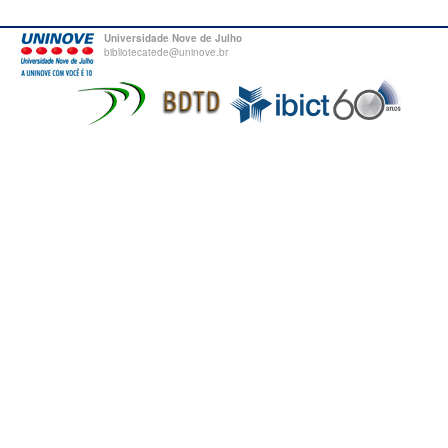
Universidade Nove de Julho
bibliotecatede@uninove.br