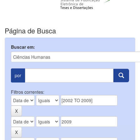
Página de Busca
Buscar em:
por
Filtros correntes: