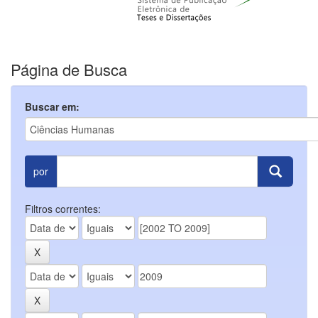
Página de Busca
Buscar em:
por
Filtros correntes: