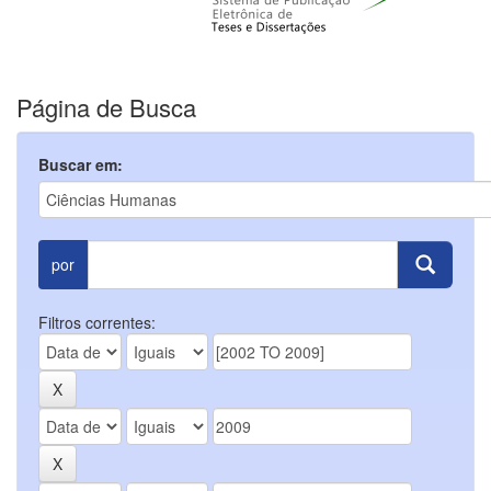
Página de Busca
Buscar em:
por
Filtros correntes: