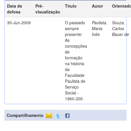
Data de
Pré-
Título
Autor
Orientad
defesa
visualização
30-Jun-2009
O passado
Paulista,
Souza,
sempre
Maria
Carlos
presente:
Inês
Bauer de
As
concepções
de
formação
na história
da
Faculdade
Paulista de
Serviço
Social -
1960-200
Compartilhamento