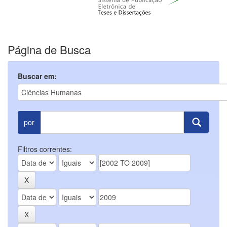
Página de Busca
Buscar em:
por
Filtros correntes: