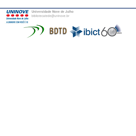
Universidade Nove de Julho
bibliotecatede@uninove.br