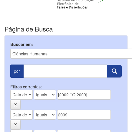
Página de Busca
Buscar em:
por
Filtros correntes: