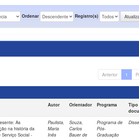
Ordenar
Registro(s)
Anterior
1
P
Autor
Orientador
Programa
Tipo
doc
esente: As
Paulista,
Souza,
Programa de
Diss
ão na história da
Maria
Carlos
Pós-
 Serviço Social -
Inês
Bauer de
Graduação