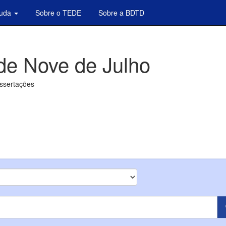
juda
Sobre o TEDE
Sobre a BDTD
de Nove de Julho
issertações