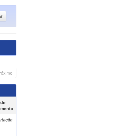
róximo
 de
umento
ertação