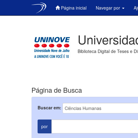
Página inicial
Navegar por
A
Skip
navigation
Universida
Biblioteca Digital de Teses e D
Página de Busca
Buscar em:
por