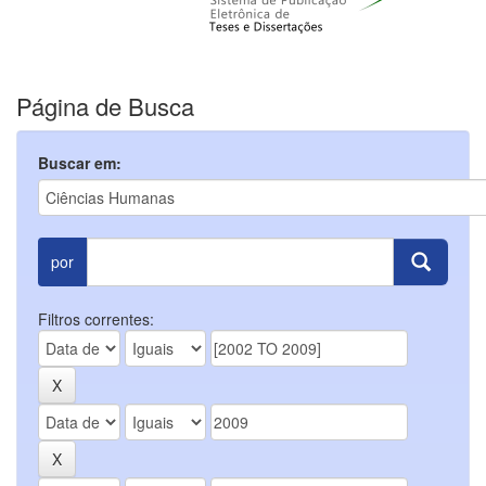
Página de Busca
Buscar em:
por
Filtros correntes: