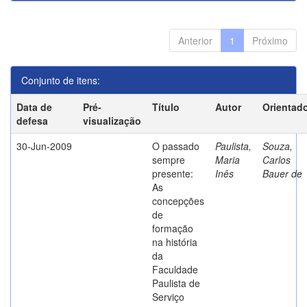
Anterior
1
Próximo
Conjunto de itens:
Data de
Pré-
Título
Autor
Orientad
defesa
visualização
30-Jun-2009
O passado
Paulista,
Souza,
sempre
Maria
Carlos
presente:
Inês
Bauer de
As
concepções
de
formação
na história
da
Faculdade
Paulista de
Serviço