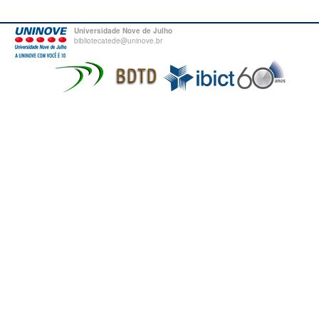
Universidade Nove de Julho
bibliotecatede@uninove.br