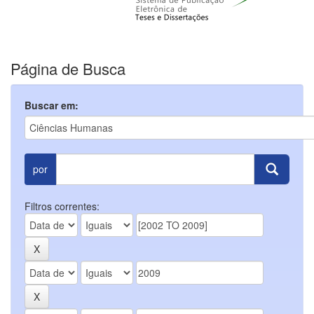
Página de Busca
Buscar em:
por
Filtros correntes: