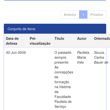
Anterior
1
Próximo
Conjunto de itens:
Data de
Pré-
Título
Autor
Orientad
defesa
visualização
30-Jun-2009
O passado
Paulista,
Souza,
sempre
Maria
Carlos
presente:
Inês
Bauer de
As
concepções
de
formação
na história
da
Faculdade
Paulista de
Serviço