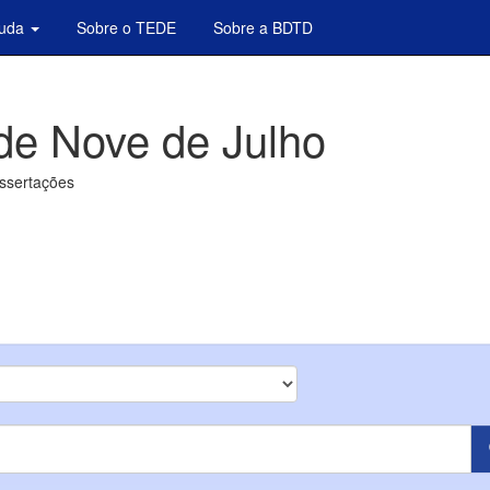
juda
Sobre o TEDE
Sobre a BDTD
de Nove de Julho
issertações