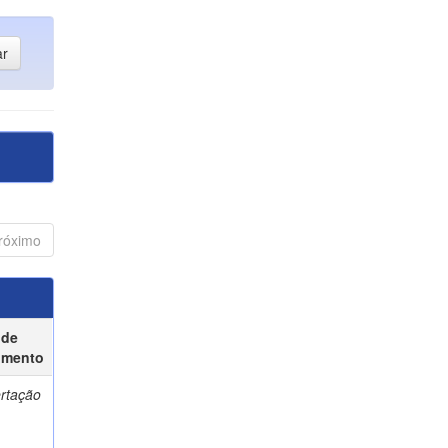
róximo
 de
umento
ertação