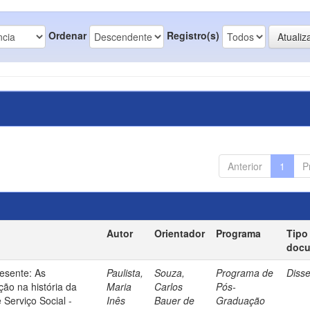
Ordenar
Registro(s)
Anterior
1
P
Autor
Orientador
Programa
Tipo
doc
esente: As
Paulista,
Souza,
Programa de
Diss
ão na história da
Maria
Carlos
Pós-
 Serviço Social -
Inês
Bauer de
Graduação