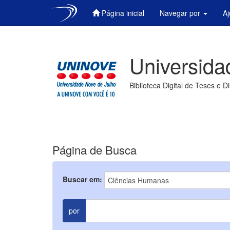
Página inicial
Navegar por
A
Skip
navigation
Universida
Biblioteca Digital de Teses e D
Página de Busca
Buscar em:
por