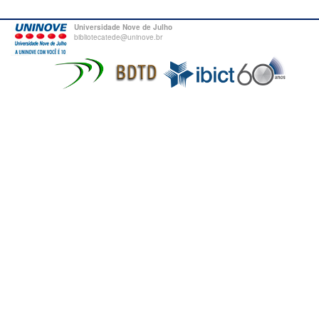
Universidade Nove de Julho
bibliotecatede@uninove.br