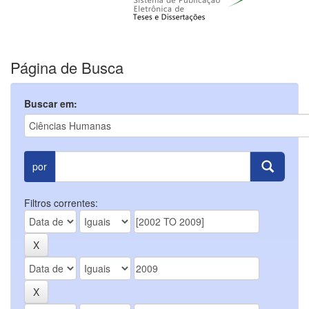
Página de Busca
Buscar em:
por
Filtros correntes: