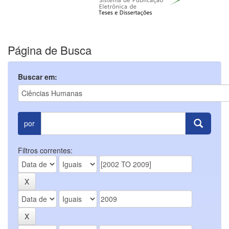
Página de Busca
Buscar em:
por
Filtros correntes: