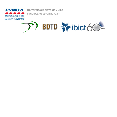
Universidade Nove de Julho
bibliotecatede@uninove.br