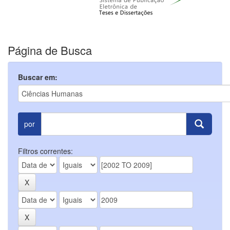
Página de Busca
Buscar em:
por
Filtros correntes: