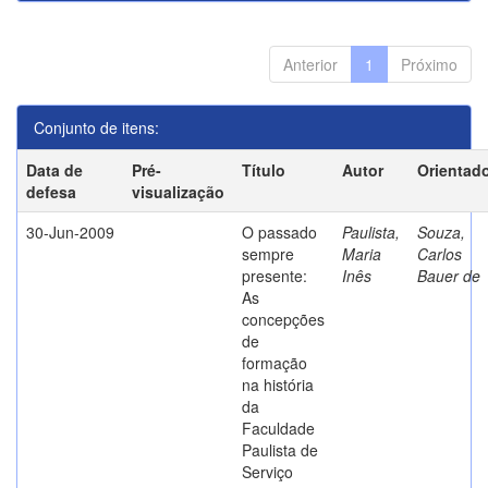
Anterior
1
Próximo
Conjunto de itens:
Data de
Pré-
Título
Autor
Orientad
defesa
visualização
30-Jun-2009
O passado
Paulista,
Souza,
sempre
Maria
Carlos
presente:
Inês
Bauer de
As
concepções
de
formação
na história
da
Faculdade
Paulista de
Serviço