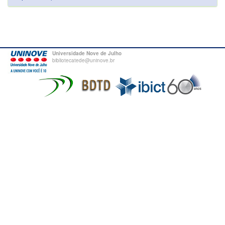
Universidade Nove de Julho
bibliotecatede@uninove.br