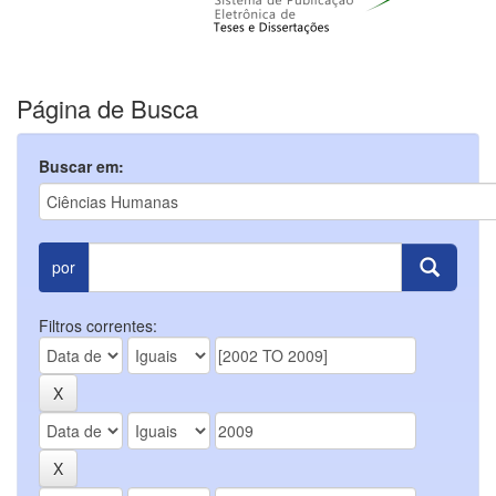
Página de Busca
Buscar em:
por
Filtros correntes: