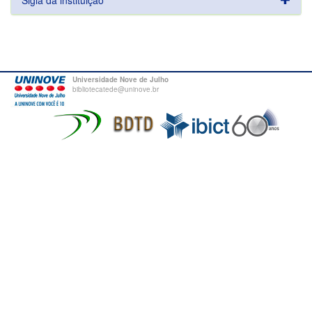
Sigla da instituição
Universidade Nove de Julho
bibliotecatede@uninove.br