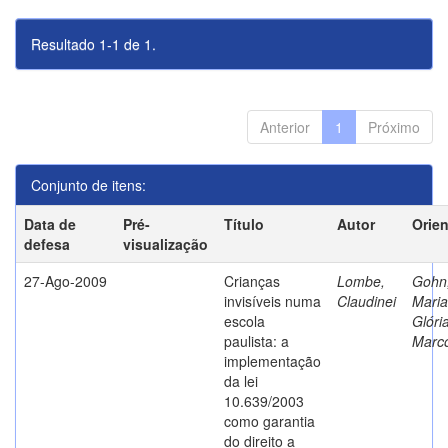
Resultado 1-1 de 1.
Anterior
1
Próximo
Conjunto de itens:
Data de
Pré-
Título
Autor
Orie
defesa
visualização
27-Ago-2009
Crianças
Lombe,
Gohn
invisíveis numa
Claudinei
Maria
escola
Glóri
paulista: a
Marc
implementação
da lei
10.639/2003
como garantia
do direito a