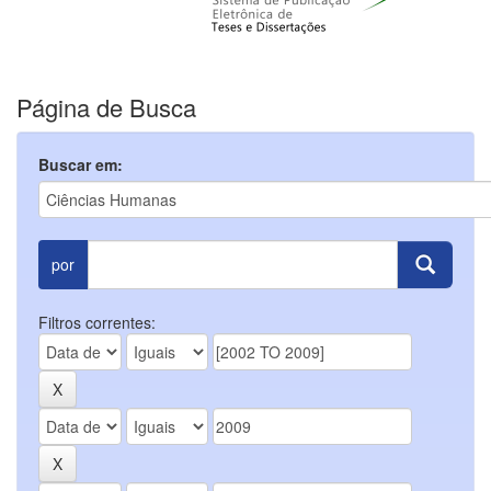
Página de Busca
Buscar em:
por
Filtros correntes: