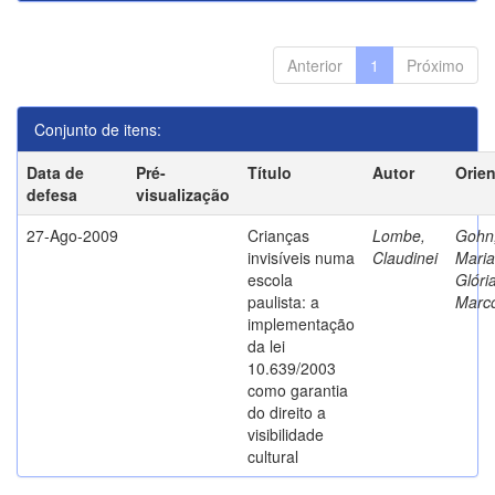
Anterior
1
Próximo
Conjunto de itens:
Data de
Pré-
Título
Autor
Orie
defesa
visualização
27-Ago-2009
Crianças
Lombe,
Gohn
invisíveis numa
Claudinei
Maria
escola
Glóri
paulista: a
Marc
implementação
da lei
10.639/2003
como garantia
do direito a
visibilidade
cultural