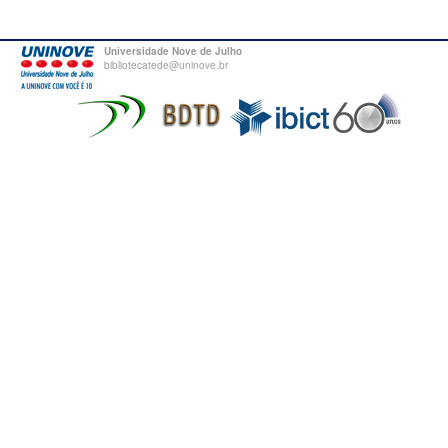
Universidade Nove de Julho
bibliotecatede@uninove.br