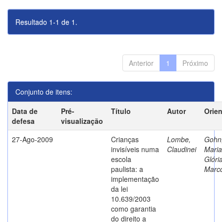
Resultado 1-1 de 1.
Anterior
1
Próximo
Conjunto de itens:
Data de
Pré-
Título
Autor
Orie
defesa
visualização
27-Ago-2009
Crianças
Lombe,
Gohn
invisíveis numa
Claudinei
Maria
escola
Glóri
paulista: a
Marc
implementação
da lei
10.639/2003
como garantia
do direito a