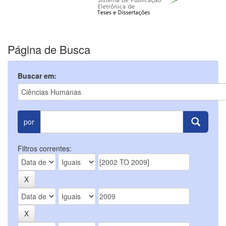
Página de Busca
Buscar em:
por
Filtros correntes: