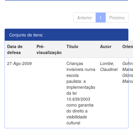
Anterior
1
Próximo
Conjunto de itens:
Data de
Pré-
Título
Autor
Orie
defesa
visualização
27-Ago-2009
Crianças
Lombe,
Gohn
invisíveis numa
Claudinei
Maria
escola
Glóri
paulista: a
Marc
implementação
da lei
10.639/2003
como garantia
do direito a
visibilidade
cultural