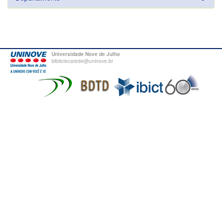
Universidade Nove de Julho
bibliotecatede@uninove.br