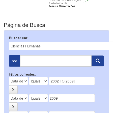
Página de Busca
Buscar em:
por
Filtros correntes: