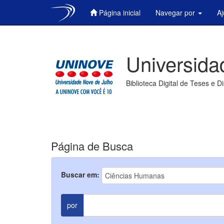
Página inicial
Navegar por
A
Skip
navigation
Universida
Biblioteca Digital de Teses e D
Página de Busca
Buscar em:
por