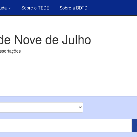
juda
Sobre o TEDE
Sobre a BDTD
de Nove de Julho
issertações