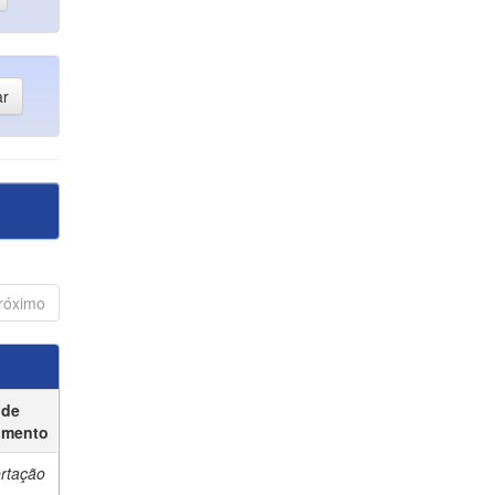
róximo
 de
umento
ertação