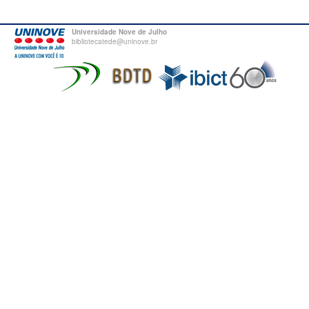
Universidade Nove de Julho
bibliotecatede@uninove.br