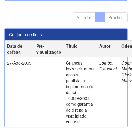
Anterior
1
Próximo
Conjunto de itens:
Data de
Pré-
Título
Autor
Orie
defesa
visualização
27-Ago-2009
Crianças
Lombe,
Gohn
invisíveis numa
Claudinei
Maria
escola
Glóri
paulista: a
Marc
implementação
da lei
10.639/2003
como garantia
do direito a
visibilidade
cultural