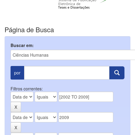
Página de Busca
Buscar em:
por
Filtros correntes: