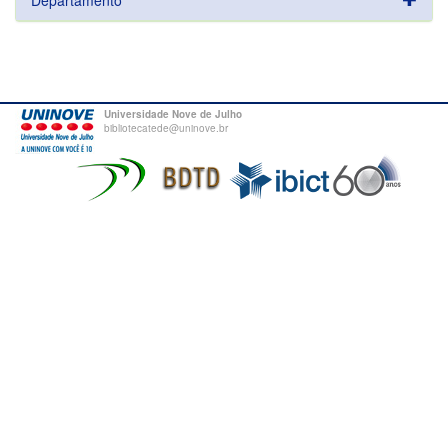
Departamento
Universidade Nove de Julho
bibliotecatede@uninove.br