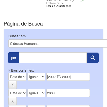
Página de Busca
Buscar em:
por
Filtros correntes: