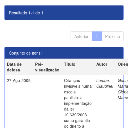
Resultado 1-1 de 1.
Anterior
1
Próximo
Conjunto de itens:
Data de
Pré-
Título
Autor
Orie
defesa
visualização
27-Ago-2009
Crianças
Lombe,
Gohn
invisíveis numa
Claudinei
Maria
escola
Glóri
paulista: a
Marc
implementação
da lei
10.639/2003
como garantia
do direito a