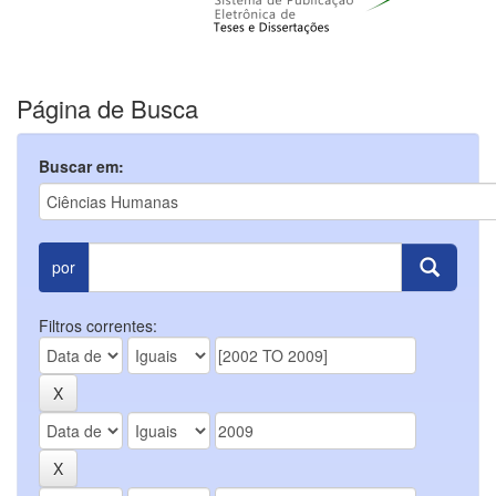
Página de Busca
Buscar em:
por
Filtros correntes: