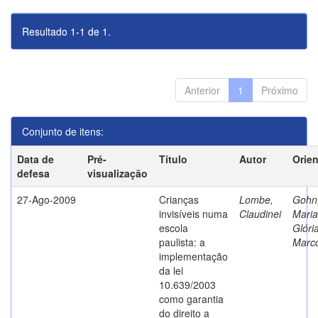
Resultado 1-1 de 1.
Anterior
1
Próximo
Conjunto de itens:
Data de
Pré-
Título
Autor
Orie
defesa
visualização
27-Ago-2009
Crianças
Lombe,
Gohn
invisíveis numa
Claudinei
Maria
escola
Glóri
paulista: a
Marc
implementação
da lei
10.639/2003
como garantia
do direito a