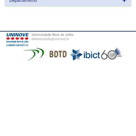
Departamento
Universidade Nove de Julho
bibliotecatede@uninove.br