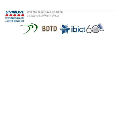
Universidade Nove de Julho
bibliotecatede@uninove.br