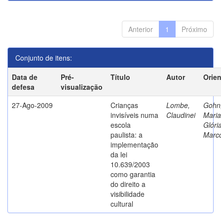
Anterior
1
Próximo
Conjunto de itens:
Data de
Pré-
Título
Autor
Orie
defesa
visualização
27-Ago-2009
Crianças
Lombe,
Gohn
invisíveis numa
Claudinei
Maria
escola
Glóri
paulista: a
Marc
implementação
da lei
10.639/2003
como garantia
do direito a
visibilidade
cultural