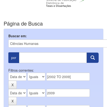
Página de Busca
Buscar em:
por
Filtros correntes: