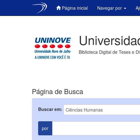
Página inicial
Navegar por
A
Skip
navigation
Universida
Biblioteca Digital de Teses e D
Página de Busca
Buscar em:
por