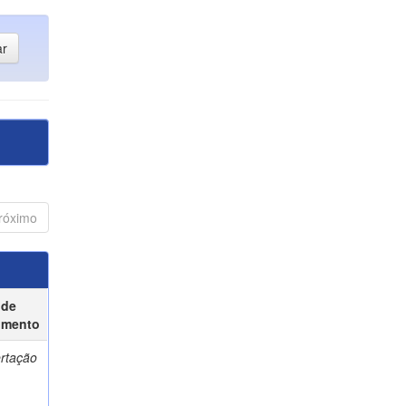
róximo
 de
umento
ertação