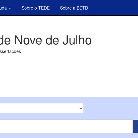
juda
Sobre o TEDE
Sobre a BDTD
de Nove de Julho
issertações