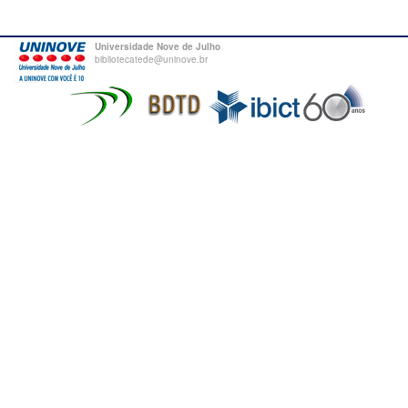
Universidade Nove de Julho
bibliotecatede@uninove.br