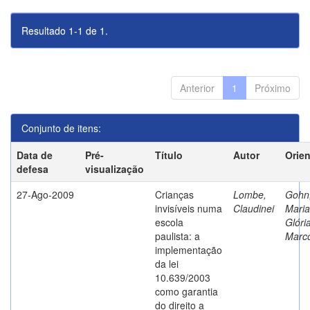
Resultado 1-1 de 1.
Anterior
1
Próximo
Conjunto de itens:
Data de
Pré-
Título
Autor
Orie
defesa
visualização
27-Ago-2009
Crianças
Lombe,
Gohn
invisíveis numa
Claudinei
Maria
escola
Glóri
paulista: a
Marc
implementação
da lei
10.639/2003
como garantia
do direito a