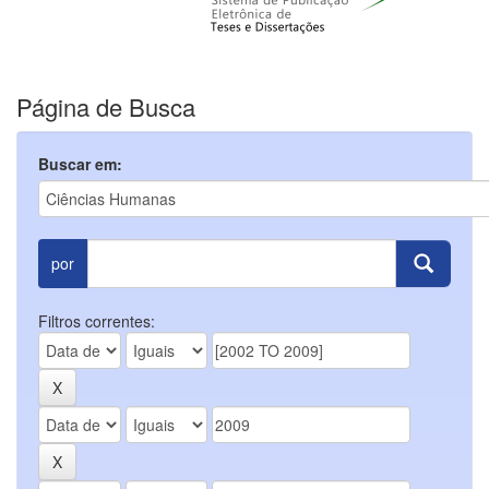
Página de Busca
Buscar em:
por
Filtros correntes: