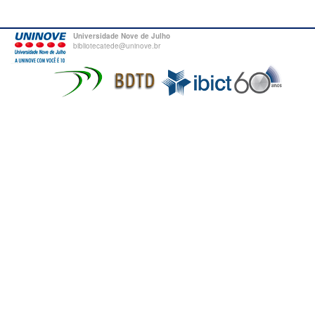
Universidade Nove de Julho
bibliotecatede@uninove.br