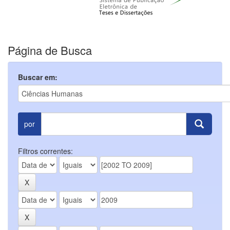
Página de Busca
Buscar em:
por
Filtros correntes: