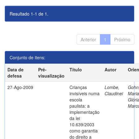
Resultado 1-1 de 1.
Anterior
1
Próximo
Conjunto de itens:
Data de
Pré-
Título
Autor
Orie
defesa
visualização
27-Ago-2009
Crianças
Lombe,
Gohn
invisíveis numa
Claudinei
Maria
escola
Glóri
paulista: a
Marc
implementação
da lei
10.639/2003
como garantia
do direito a