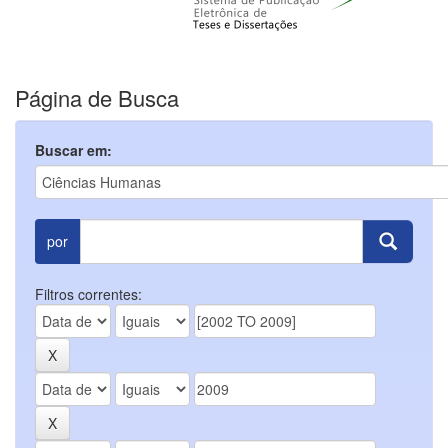
Página de Busca
Buscar em:
por
Filtros correntes: