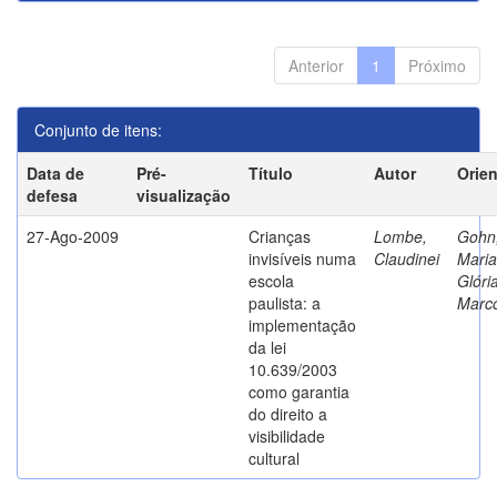
Anterior
1
Próximo
Conjunto de itens:
Data de
Pré-
Título
Autor
Orie
defesa
visualização
27-Ago-2009
Crianças
Lombe,
Gohn
invisíveis numa
Claudinei
Maria
escola
Glóri
paulista: a
Marc
implementação
da lei
10.639/2003
como garantia
do direito a
visibilidade
cultural