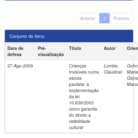
Anterior
1
Próximo
Conjunto de itens:
Data de
Pré-
Título
Autor
Orie
defesa
visualização
27-Ago-2009
Crianças
Lombe,
Gohn
invisíveis numa
Claudinei
Maria
escola
Glóri
paulista: a
Marc
implementação
da lei
10.639/2003
como garantia
do direito a
visibilidade
cultural