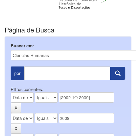
Página de Busca
Buscar em:
por
Filtros correntes: