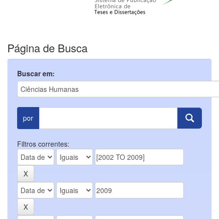
Página de Busca
Buscar em:
por
Filtros correntes: