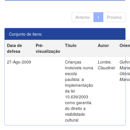
Anterior
1
Próximo
Conjunto de itens:
Data de
Pré-
Título
Autor
Orie
defesa
visualização
27-Ago-2009
Crianças
Lombe,
Gohn
invisíveis numa
Claudinei
Maria
escola
Glóri
paulista: a
Marc
implementação
da lei
10.639/2003
como garantia
do direito a
visibilidade
cultural