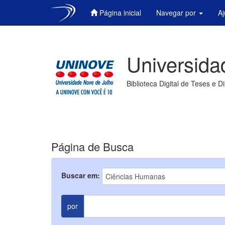
Página inicial
Navegar por
A
Skip
navigation
Universida
Biblioteca Digital de Teses e D
Página de Busca
Buscar em:
por