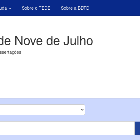
juda
Sobre o TEDE
Sobre a BDTD
de Nove de Julho
issertações