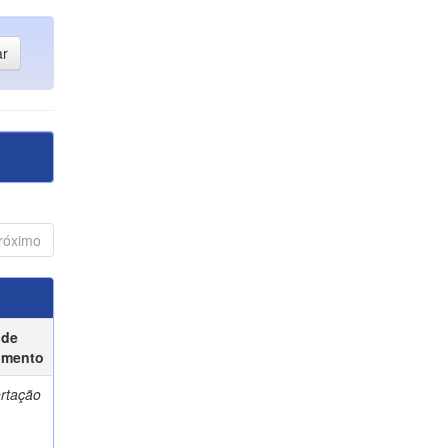
róximo
 de
umento
ertação