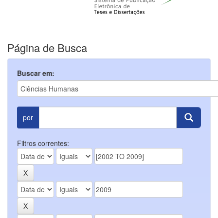
Página de Busca
Buscar em:
por
Filtros correntes: