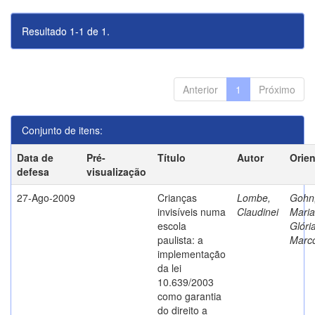
Resultado 1-1 de 1.
Anterior
1
Próximo
Conjunto de itens:
Data de
Pré-
Título
Autor
Orie
defesa
visualização
27-Ago-2009
Crianças
Lombe,
Gohn
invisíveis numa
Claudinei
Maria
escola
Glóri
paulista: a
Marc
implementação
da lei
10.639/2003
como garantia
do direito a