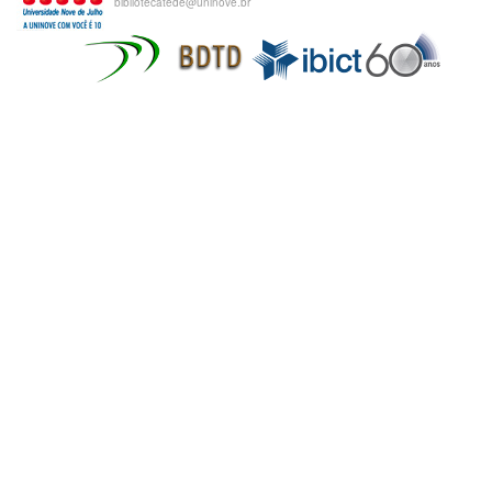
bibliotecatede@uninove.br