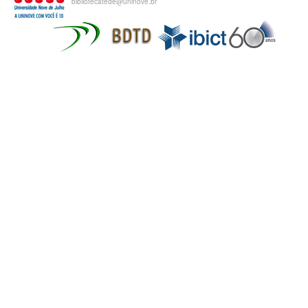
bibliotecatede@uninove.br