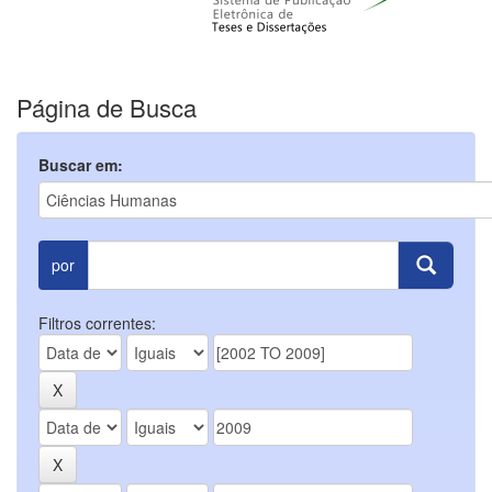
Página de Busca
Buscar em:
por
Filtros correntes: