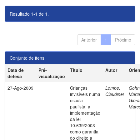
Resultado 1-1 de 1.
Anterior
1
Próximo
Conjunto de itens:
Data de
Pré-
Título
Autor
Orie
defesa
visualização
27-Ago-2009
Crianças
Lombe,
Gohn
invisíveis numa
Claudinei
Maria
escola
Glóri
paulista: a
Marc
implementação
da lei
10.639/2003
como garantia
do direito a