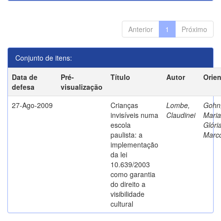
Anterior
1
Próximo
Conjunto de itens:
Data de
Pré-
Título
Autor
Orie
defesa
visualização
27-Ago-2009
Crianças
Lombe,
Gohn
invisíveis numa
Claudinei
Maria
escola
Glóri
paulista: a
Marc
implementação
da lei
10.639/2003
como garantia
do direito a
visibilidade
cultural