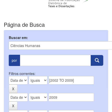
Página de Busca
Buscar em:
por
Filtros correntes: