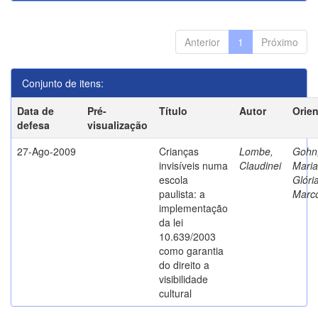
Anterior
1
Próximo
Conjunto de itens:
Data de
Pré-
Título
Autor
Orie
defesa
visualização
27-Ago-2009
Crianças
Lombe,
Gohn
invisíveis numa
Claudinei
Maria
escola
Glóri
paulista: a
Marc
implementação
da lei
10.639/2003
como garantia
do direito a
visibilidade
cultural