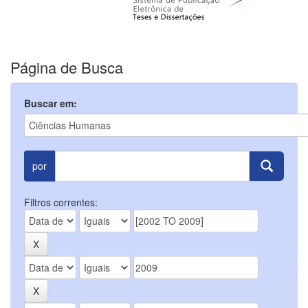
Página de Busca
Buscar em:
por
Filtros correntes: