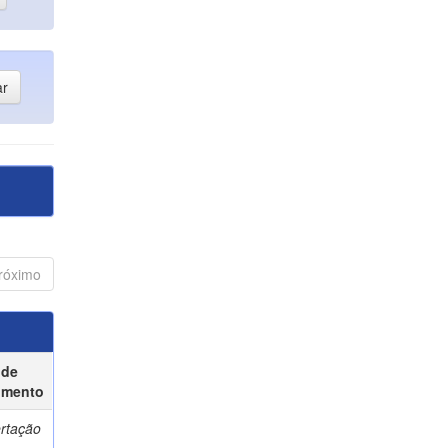
róximo
 de
umento
ertação