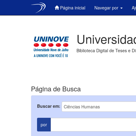
Página inicial
Navegar por
A
Skip
navigation
Universida
Biblioteca Digital de Teses e D
Página de Busca
Buscar em:
por