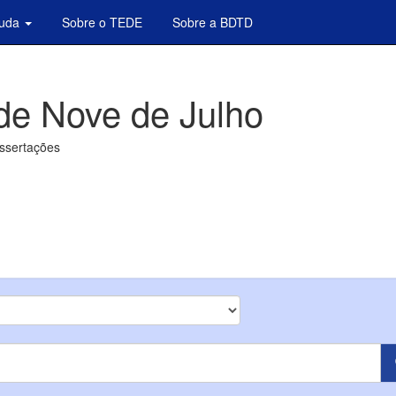
juda
Sobre o TEDE
Sobre a BDTD
de Nove de Julho
issertações