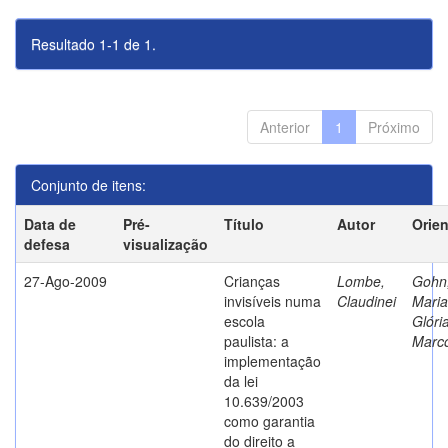
Resultado 1-1 de 1.
Anterior
1
Próximo
Conjunto de itens:
Data de
Pré-
Título
Autor
Orie
defesa
visualização
27-Ago-2009
Crianças
Lombe,
Gohn
invisíveis numa
Claudinei
Maria
escola
Glóri
paulista: a
Marc
implementação
da lei
10.639/2003
como garantia
do direito a