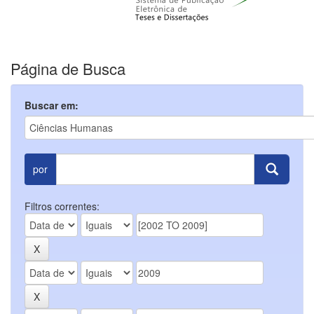
Página de Busca
Buscar em:
por
Filtros correntes: