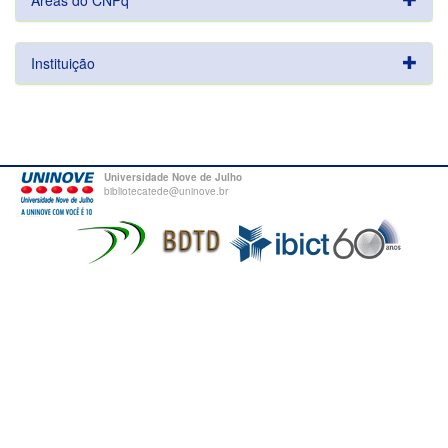
Áreas do CNPq
Instituição
Universidade Nove de Julho
bibliotecatede@uninove.br