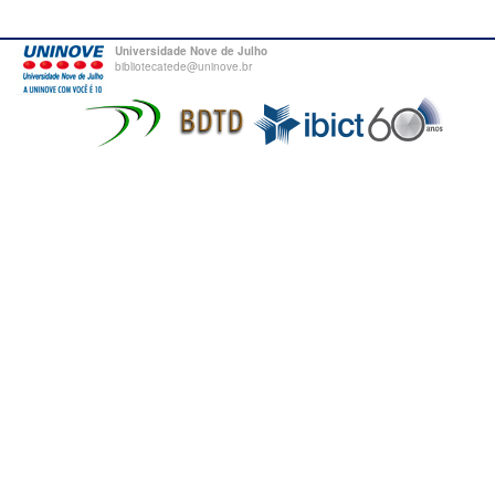
Universidade Nove de Julho
bibliotecatede@uninove.br