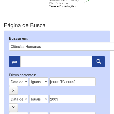
Página de Busca
Buscar em:
por
Filtros correntes: