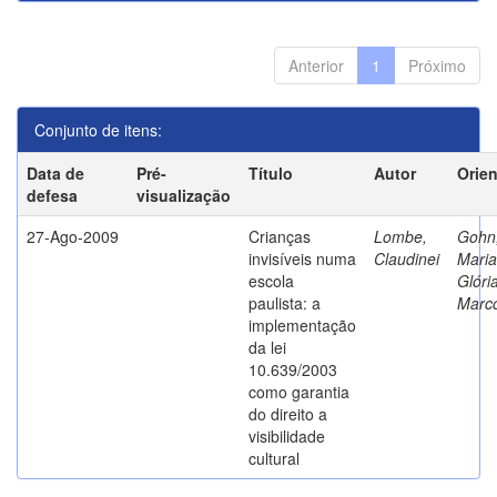
Anterior
1
Próximo
Conjunto de itens:
Data de
Pré-
Título
Autor
Orie
defesa
visualização
27-Ago-2009
Crianças
Lombe,
Gohn
invisíveis numa
Claudinei
Maria
escola
Glóri
paulista: a
Marc
implementação
da lei
10.639/2003
como garantia
do direito a
visibilidade
cultural